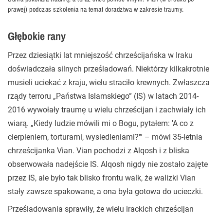
prawej) podczas szkolenia na temat doradztwa w zakresie traumy.
Głębokie rany
Przez dziesiątki lat mniejszość chrześcijańska w Iraku
doświadczała silnych prześladowań. Niektórzy kilkakrotnie
musieli uciekać z kraju, wielu straciło krewnych. Zwłaszcza
rządy terroru „Państwa Islamskiego” (IS) w latach 2014-
2016 wywołały traumę u wielu chrześcijan i zachwiały ich
wiarą. „Kiedy ludzie mówili mi o Bogu, pytałem: 'A co z
cierpieniem, torturami, wysiedleniami?'” – mówi 35-letnia
chrześcijanka Vian. Vian pochodzi z Alqosh i z bliska
obserwowała nadejście IS. Alqosh nigdy nie zostało zajęte
przez IS, ale było tak blisko frontu walk, że walizki Vian
stały zawsze spakowane, a ona była gotowa do ucieczki.
Prześladowania sprawiły, że wielu irackich chrześcijan