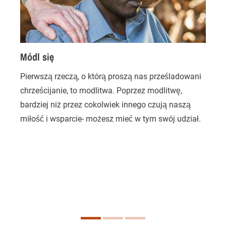
Módl się
Pierwszą rzeczą, o którą proszą nas prześladowani
Z
chrześcijanie, to modlitwa. Poprzez modlitwę,
p
bardziej niż przez cokolwiek innego czują naszą
o
miłość i wsparcie- możesz mieć w tym swój udział.
P
o
p
d
D
c