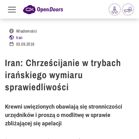
Menu
toggle
Przejdź do treści
Wiadomości
Iran
03.09.2019
Iran: Chrześcijanie w trybach
irańskiego wymiaru
sprawiedliwości
Krewni uwięzionych obawiają się stronniczości
urzędników i proszą o modlitwę w sprawie
zbliżającej się apelacji