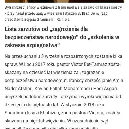
Byli chrześcijańscy więźniowie z Iranu modlą się za swoich braci i siostry,
którzy nadal przebywają w więzieniu (styczeń 2018 r.) Dolny rząd
przedstawia zdjęcia Shamiram i Ramiela
Lista zarzutów od „zagrożenia dla
bezpieczeństwa narodowego" do „szkolenia w
zakresie szpiegostwa"
Na przesłuchaniu 3 września rozpatrzonych zostanie kilka
spraw. W lipcu 2017 roku pastor Victor Bet-Tamraz został
skazany na dziesięć lat więzienia za „zagrażanie
bezpieczeństwu narodowemu”. Irańscy chrześcijanie Amin
Nader Afshari, Kavian Fallah Mohammadi i Hadi Asgari
usłyszeli podobne zarzuty i otrzymali wyroki więzienia od
dziesięciu do piętnastu lat. W styczniu 2018 roku
Shamiram Issavi Khabizeh, żona pastora Victora, została
skazana na pięć lat więzienia. W uzasadnieniu sąd
wyjaśnił, że stanowiła nie tylko zagrożenie dla