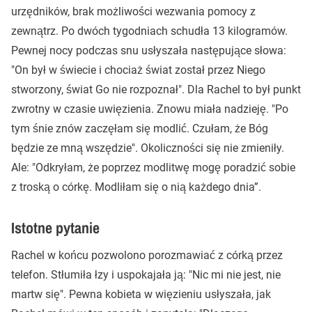
urzędników, brak możliwości wezwania pomocy z
zewnątrz. Po dwóch tygodniach schudła 13 kilogramów.
Pewnej nocy podczas snu usłyszała następujące słowa:
"On był w świecie i chociaż świat został przez Niego
stworzony, świat Go nie rozpoznał". Dla Rachel to był punkt
zwrotny w czasie uwięzienia. Znowu miała nadzieję. "Po
tym śnie znów zaczęłam się modlić. Czułam, że Bóg
będzie ze mną wszędzie". Okoliczności się nie zmieniły.
Ale: "Odkryłam, że poprzez modlitwę mogę poradzić sobie
z troską o córkę. Modliłam się o nią każdego dnia”.
Istotne pytanie
Rachel w końcu pozwolono porozmawiać z córką przez
telefon. Stłumiła łzy i uspokajała ją: "Nic mi nie jest, nie
martw się". Pewna kobieta w więzieniu usłyszała, jak