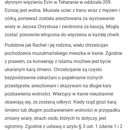
słynnym więzieniu Evin w Teheranie w oddziale 209.
Dzisiaj jest wolna. Musiała uciec z Iranu wraz z mężem i
córką, ponieważ została aresztowana za wyznawanie
wiary w Jezusa Chrystusa i zwolniona za kaucją. Mogła
zostać ponownie wtrącona do więzienia w każdej chwili.
Podobnie jak Rachel i jej rodzina, wielu chrześcijan
pochodzenia muzułmańskiego mieszka w Iranie. Zgodnie
z prawem, za konwersję z islamu możliwe jest bycie
ukaranym karą śmierci. Chrześcijanie są często
bezpodstawnie oskarżani o popełnianie różnych
przestępstw, aresztowani i skazywani na długie kary
pozbawienia wolności. Wierzący w Iranie nieustannie
obawiają się, że zostaną odkryci. Kiedy rząd grozi karą
śmierci lub długim pozbawieniem wolności w przypadku
zmiany wiary, strach osób, których to dotyczy, jest
ogromny. Zgodnie z ustawą o azylu § 3 ust. 1 zdanie 1 i 2