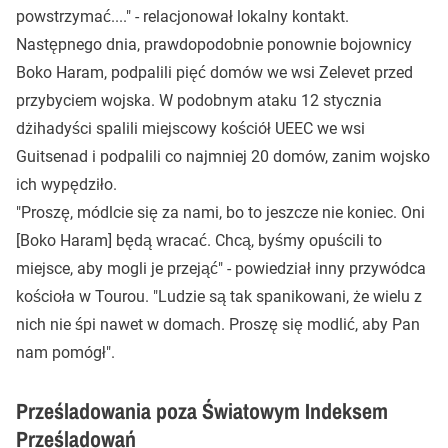
powstrzymać...." - relacjonował lokalny kontakt.
Następnego dnia, prawdopodobnie ponownie bojownicy
Boko Haram, podpalili pięć domów we wsi Zelevet przed
przybyciem wojska. W podobnym ataku 12 stycznia
dżihadyści spalili miejscowy kościół UEEC we wsi
Guitsenad i podpalili co najmniej 20 domów, zanim wojsko
ich wypędziło.
"Proszę, módlcie się za nami, bo to jeszcze nie koniec. Oni
[Boko Haram] będą wracać. Chcą, byśmy opuścili to
miejsce, aby mogli je przejąć" - powiedział inny przywódca
kościoła w Tourou. "Ludzie są tak spanikowani, że wielu z
nich nie śpi nawet w domach. Proszę się modlić, aby Pan
nam pomógł".
Prześladowania poza Światowym Indeksem
Prześladowań