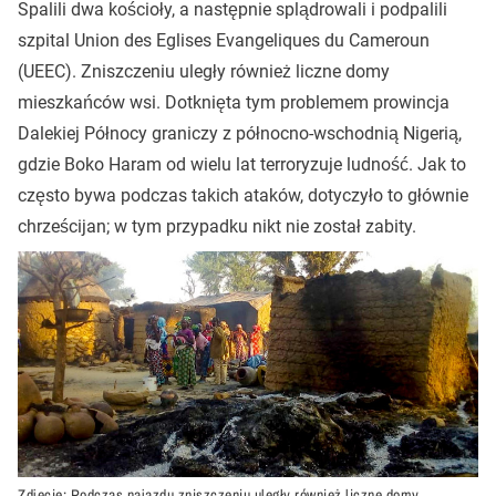
Spalili dwa kościoły, a następnie splądrowali i podpalili
szpital Union des Eglises Evangeliques du Cameroun
(UEEC). Zniszczeniu uległy również liczne domy
mieszkańców wsi. Dotknięta tym problemem prowincja
Dalekiej Północy graniczy z północno-wschodnią Nigerią,
gdzie Boko Haram od wielu lat terroryzuje ludność. Jak to
często bywa podczas takich ataków, dotyczyło to głównie
chrześcijan; w tym przypadku nikt nie został zabity.
Zdjęcie: Podczas najazdu zniszczeniu uległy również liczne domy