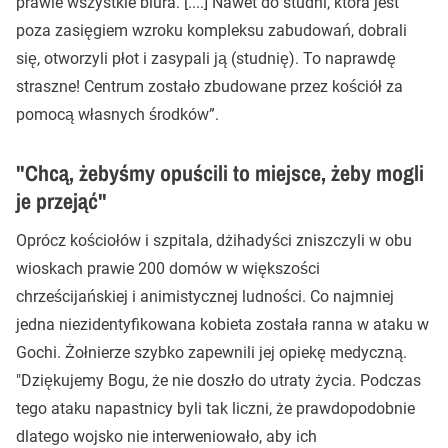
prawie wszystkie biura. [....] Nawet do studni, która jest
poza zasięgiem wzroku kompleksu zabudowań, dobrali
się, otworzyli płot i zasypali ją (studnię). To naprawdę
straszne! Centrum zostało zbudowane przez kościół za
pomocą własnych środków”.
"Chcą, żebyśmy opuścili to miejsce, żeby mogli
je przejąć"
Oprócz kościołów i szpitala, dżihadyści zniszczyli w obu
wioskach prawie 200 domów w większości
chrześcijańskiej i animistycznej ludności. Co najmniej
jedna niezidentyfikowana kobieta została ranna w ataku w
Gochi. Żołnierze szybko zapewnili jej opiekę medyczną.
"Dziękujemy Bogu, że nie doszło do utraty życia. Podczas
tego ataku napastnicy byli tak liczni, że prawdopodobnie
dlatego wojsko nie interweniowało, aby ich