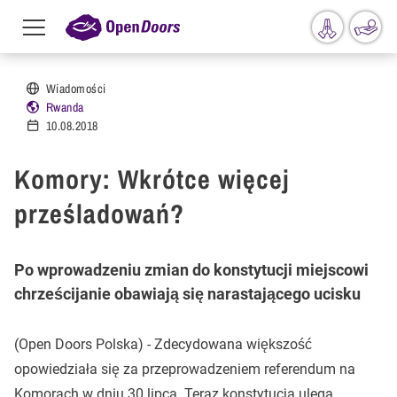
Menu
toggle
Przejdź do treści
Wiadomości
Rwanda
10.08.2018
Komory: Wkrótce więcej
prześladowań?
Po wprowadzeniu zmian do konstytucji miejscowi
chrześcijanie obawiają się narastającego ucisku
(Open Doors Polska) - Zdecydowana większość
opowiedziała się za przeprowadzeniem referendum na
Komorach w dniu 30 lipca. Teraz konstytucja ulega