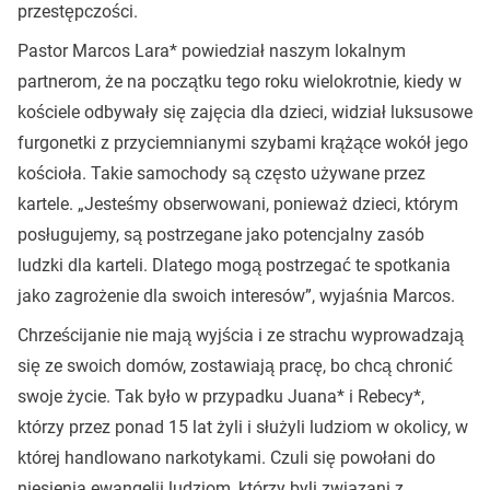
przestępczości.
Pastor Marcos Lara* powiedział naszym lokalnym
partnerom, że na początku tego roku wielokrotnie, kiedy w
kościele odbywały się zajęcia dla dzieci, widział luksusowe
furgonetki z przyciemnianymi szybami krążące wokół jego
kościoła. Takie samochody są często używane przez
kartele. „Jesteśmy obserwowani, ponieważ dzieci, którym
posługujemy, są postrzegane jako potencjalny zasób
ludzki dla karteli. Dlatego mogą postrzegać te spotkania
jako zagrożenie dla swoich interesów”, wyjaśnia Marcos.
Chrześcijanie nie mają wyjścia i ze strachu wyprowadzają
się ze swoich domów, zostawiają pracę, bo chcą chronić
swoje życie. Tak było w przypadku Juana* i Rebecy*,
którzy przez ponad 15 lat żyli i służyli ludziom w okolicy, w
której handlowano narkotykami. Czuli się powołani do
niesienia ewangelii ludziom, którzy byli związani z