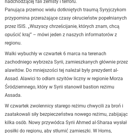
nadchodzącej fali zemsty i terroru.
Panująca przemoc wielu dotkniętych traumą Syryjczykom
przypomina przerażające czasy okrucieństw popełnianych
przez ISIS. „Wszyscy chrześcijanie, których znam, chcą
opuścić kraj” – mówi jeden z naszych informatorów z
regionu.
Walki wybuchły w czwartek 6 marca na terenach
zachodniego wybrzeża Syrii, zamieszkanych głównie przez
alawitów. Do mniejszości tej należał były prezydent al-
Assad. Alawici to odłam szyitów liczny w regionie Morza
Śródziemnego, który w Syrii stanowił bastion reżimu
Assada.
W czwartek zwolennicy starego reżimu chwycili za broń i
zaatakowali siły bezpieczeństwa nowego reżimu, zabijając
kilka osób. Nowy przywódca Syrii Ahmed al-Sharaa wysłał
posiłki do regionu, aby stłumić zamieszki. W Homs,