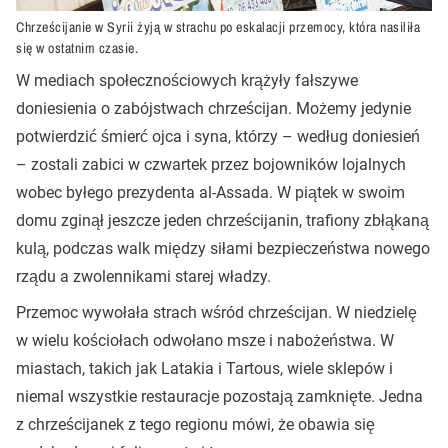
Chrześcijanie w Syrii żyją w strachu po eskalacji przemocy, która nasiliła
się w ostatnim czasie.
W mediach społecznościowych krążyły fałszywe
doniesienia o zabójstwach chrześcijan. Możemy jedynie
potwierdzić śmierć ojca i syna, którzy – według doniesień
– zostali zabici w czwartek przez bojowników lojalnych
wobec byłego prezydenta al-Assada. W piątek w swoim
domu zginął jeszcze jeden chrześcijanin, trafiony zbłąkaną
kulą, podczas walk między siłami bezpieczeństwa nowego
rządu a zwolennikami starej władzy.
Przemoc wywołała strach wśród chrześcijan. W niedzielę
w wielu kościołach odwołano msze i nabożeństwa. W
miastach, takich jak Latakia i Tartous, wiele sklepów i
niemal wszystkie restauracje pozostają zamknięte. Jedna
z chrześcijanek z tego regionu mówi, że obawia się