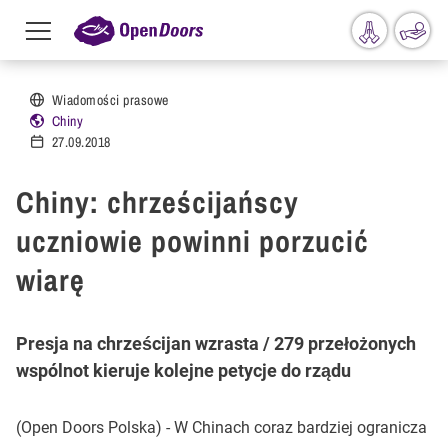
Menu
toggle
Przejdź do treści
Wiadomości prasowe
Chiny
27.09.2018
Chiny: chrześcijańscy
uczniowie powinni porzucić
wiarę
Presja na chrześcijan wzrasta / 279 przełożonych
wspólnot kieruje kolejne petycje do rządu
(Open Doors Polska) - W Chinach coraz bardziej ogranicza