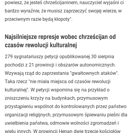
powiesz, że jesteś chrześcijaninem, nauczyciel wyjaśni ci
bardzo wyraźnie, że musisz zaprzeczyć swojej wierze, w
przeciwnym razie będą kłopoty".
Najsilniejsze represje wobec chrześcijan od
czasów rewolucji kulturalnej
279 sygnatariuszy petycji opublikowanej 30 sierpnia
pochodzi z 21 prowincji i obszarów autonomicznych.
Wzywają rząd do zaprzestania "gwałtownych ataków".
Taka rzecz "nie miała miejsca od czasów rewolucji
kulturalnej". W petycji wspomina się na przykład o
zniszczeniu krzyży na budynkach, przymusowym
przystąpieniu wspólnot do kontrolowanych przez państwo
organizacji religijnych, przymusowym śpiewaniu pieśni dla
uwielbienia państwa, odmowie wolności zgromadzeń i
wielu innych. W prowincji Henan dwie trzecie kościołów