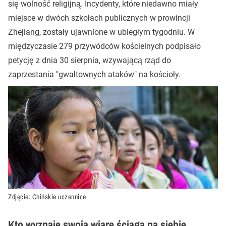
się wolność religijną. Incydenty, które niedawno miały
miejsce w dwóch szkołach publicznych w prowincji
Zhejiang, zostały ujawnione w ubiegłym tygodniu. W
międzyczasie 279 przywódców kościelnych podpisało
petycję z dnia 30 sierpnia, wzywającą rząd do
zaprzestania "gwałtownych ataków" na kościoły.
Zdjęcie: Chińskie uczennice
Kto wyznaje swoją wiarę ściąga na siebie