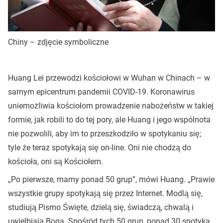
Chiny – zdjęcie symboliczne
Huang Lei przewodzi kościołowi w Wuhan w Chinach – w
samym epicentrum pandemii COVID-19. Koronawirus
uniemożliwia kościołom prowadzenie nabożeństw w takiej
formie, jak robili to do tej pory, ale Huang i jego wspólnota
nie pozwolili, aby im to przeszkodziło w spotykaniu się;
tyle że teraz spotykają się on-line. Oni nie chodzą do
kościoła, oni są Kościołem.
„Po pierwsze, mamy ponad 50 grup”, mówi Huang. „Prawie
wszystkie grupy spotykają się przez Internet. Modlą się,
studiują Pismo Święte, dzielą się, świadczą, chwalą i
uwielbiają Boga. Spośród tych 50 grup, ponad 30 spotyka