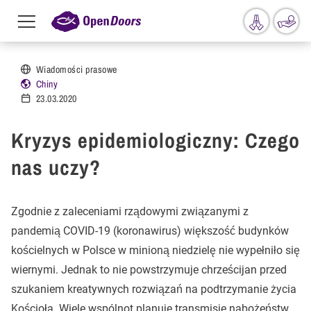
Menu
toggle
Przejdź do treści
Wiadomości prasowe
Chiny
23.03.2020
Kryzys epidemiologiczny: Czego
nas uczy?
Zgodnie z zaleceniami rządowymi związanymi z
pandemią COVID-19 (koronawirus) większość budynków
kościelnych w Polsce w minioną niedzielę nie wypełniło się
wiernymi. Jednak to nie powstrzymuje chrześcijan przed
szukaniem kreatywnych rozwiązań na podtrzymanie życia
Kościoła. Wiele wspólnot planuje transmisje nabożeństw,